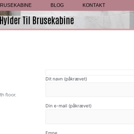
BRUSEKABINE
BLOG
KONTAKT
Hylder Til Brusekabine
Dit navn (påkrævet)
h floor,
Din e-mail (påkrævet)
Emne